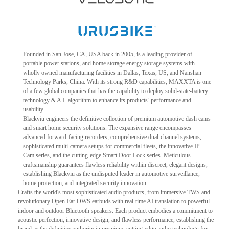
Founded in San Jose, CA, USA back in 2005, is a leading provider of
portable power stations, and home storage energy storage systems with
wholly owned manufacturing facilities in Dallas, Texas, US, and Nanshan
Technology Parks, China. With its strong R&D capabilities, MAXXTA is one
of a few global companies that has the capability to deploy solid-state-battery
technology & A.I. algorithm to enhance its products’ performance and
usability.
Blackviu engineers the definitive collection of premium automotive dash cams
and smart home security solutions. The expansive range encompasses
advanced forward-facing recorders, comprehensive dual-channel systems,
sophisticated multi-camera setups for commercial fleets, the innovative IP
Cam series, and the cutting-edge Smart Door Lock series. Meticulous
craftsmanship guarantees flawless reliability within discreet, elegant designs,
establishing Blackviu as the undisputed leader in automotive surveillance,
home protection, and integrated security innovation.
Crafts the world's most sophisticated audio products, from immersive TWS and
revolutionary Open-Ear OWS earbuds with real-time AI translation to powerful
indoor and outdoor Bluetooth speakers. Each product embodies a commitment to
acoustic perfection, innovative design, and flawless performance, establishing the