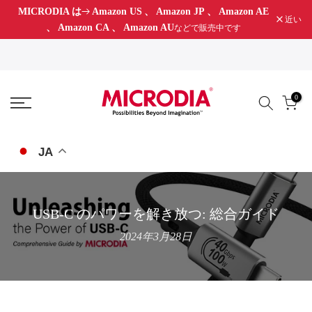
MICRODIA は
Amazon US
、
Amazon JP
、
Amazon AE
コ
近い
、
Amazon CA
、
Amazon AU
などで販売中です
ン
テ
ン
ツ
0
に
ス
キ
JA
ッ
プ
USB-C のパワーを解き放つ: 総合ガイド
2024年3月28日