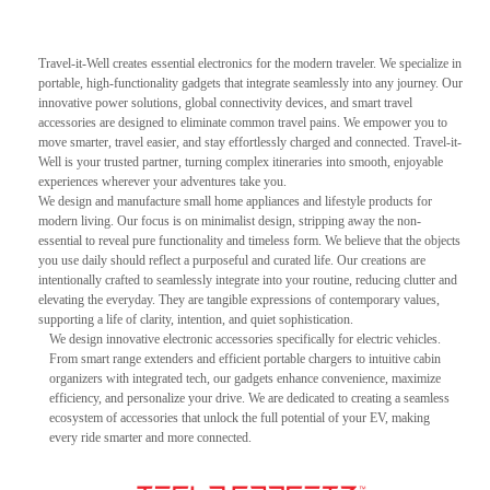
Travel-it-Well creates essential electronics for the modern traveler. We specialize in
portable, high-functionality gadgets that integrate seamlessly into any journey. Our
innovative power solutions, global connectivity devices, and smart travel
accessories are designed to eliminate common travel pains. We empower you to
move smarter, travel easier, and stay effortlessly charged and connected. Travel-it-
Well is your trusted partner, turning complex itineraries into smooth, enjoyable
experiences wherever your adventures take you.
We design and manufacture small home appliances and lifestyle products for
modern living. Our focus is on minimalist design, stripping away the non-
essential to reveal pure functionality and timeless form. We believe that the objects
you use daily should reflect a purposeful and curated life. Our creations are
intentionally crafted to seamlessly integrate into your routine, reducing clutter and
elevating the everyday. They are tangible expressions of contemporary values,
supporting a life of clarity, intention, and quiet sophistication.
We design innovative electronic accessories specifically for electric vehicles.
From smart range extenders and efficient portable chargers to intuitive cabin
organizers with integrated tech, our gadgets enhance convenience, maximize
efficiency, and personalize your drive. We are dedicated to creating a seamless
ecosystem of accessories that unlock the full potential of your EV, making
every ride smarter and more connected.