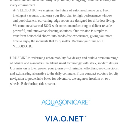
brand as the definitive authority in premium, cutting-edge audio technology for
every environment.
At VELOBOTIC, we engineer the future of automated home care. From
intelligent vacuums that learn your floorplan to high-performance window
and pool cleaners, our cutting-edge robots are designed for effortless living.
We combine advanced R&D with robust manufacturing to deliver reliable,
powerful, and innovative cleaning solutions. Our mission is simple: to
transform household chores into hands-free experiences, giving you more
time to enjoy the moments that truly matter. Reclaim your time with
VELOBOTIC.
URUSBIKE is redefining urban mobility. We design and build a premium range
of e-bikes and e-scooters that blend smart technology with sleek, modern design.
Our mission is to empower your journey—offering an effortless, eco-conscious,
and exhilarating alternative to the daily commute. From compact scooters for city
navigation to powerful e-bikes for adventure, we engineer freedom on two
wheels. Ride further, ride smarter.