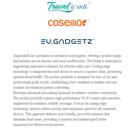
AquasonicCare specializes in advanced oral hygiene, offering a product range
that includes power flossers and sonic toothbrushes. The brand is dedicated to
engineering innovative solutions for effective daily care. Cutting-edge
technology is integrated into each device to ensure a superior clean, promoting
optimal dental health. The product portfolio is designed for ease of use and
professional-grade results, establishing a new standard in modern oral care
routines for enhanced patient well-being.
Develops advanced networking hardware to enhance wireless connectivity.
The product portfolio features high-performance Wi-Fi routers and extenders,
engineered for seamless, reliable coverage. A focus on cutting-edge
technology ensures robust security and maximizes speed for all connected
devices. This approach delivers user-friendly, powerful solutions that
eliminate dead zones, providing a superior and uninterrupted online
experience for diverse environments.