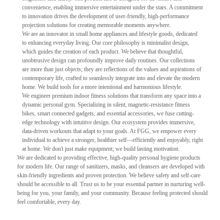
convenience, enabling immersive entertainment under the stars. A commitment
to innovation drives the development of user-friendly, high-performance
projection solutions for creating memorable moments anywhere.
We are an innovator in small home appliances and lifestyle goods, dedicated
to enhancing everyday living. Our core philosophy is minimalist design,
which guides the creation of each product. We believe that thoughtful,
unobtrusive design can profoundly improve daily routines. Our collections
are more than just objects; they are reflections of the values and aspirations of
contemporary life, crafted to seamlessly integrate into and elevate the modern
home. We build tools for a more intentional and harmonious lifestyle.
We engineer premium indoor fitness solutions that transform any space into a
dynamic personal gym. Specializing in silent, magnetic-resistance fitness
bikes, smart connected gadgets, and essential accessories, we fuse cutting-
edge technology with intuitive design. Our ecosystem provides immersive,
data-driven workouts that adapt to your goals. At FGG, we empower every
individual to achieve a stronger, healthier self—efficiently and enjoyably, right
at home. We don't just make equipment; we build lasting motivation.
We are dedicated to providing effective, high-quality personal hygiene products
for modern life. Our range of sanitizers, masks, and cleansers are developed with
skin-friendly ingredients and proven protection. We believe safety and self-care
should be accessible to all. Trust us to be your essential partner in nurturing well-
being for you, your family, and your community. Because feeling protected should
feel comfortable, every day.