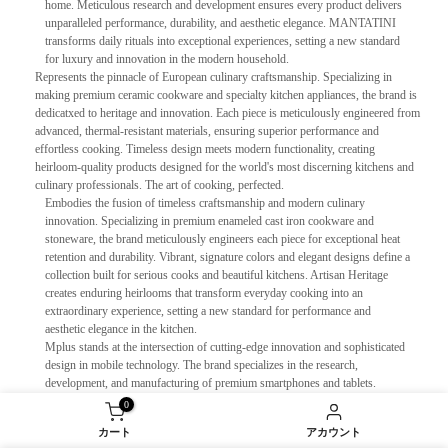
home. Meticulous research and development ensures every product delivers
unparalleled performance, durability, and aesthetic elegance. MANTATINI
transforms daily rituals into exceptional experiences, setting a new standard
for luxury and innovation in the modern household.
Represents the pinnacle of European culinary craftsmanship. Specializing in
making premium ceramic cookware and specialty kitchen appliances, the brand is
dedicatxed to heritage and innovation. Each piece is meticulously engineered from
advanced, thermal-resistant materials, ensuring superior performance and
effortless cooking. Timeless design meets modern functionality, creating
heirloom-quality products designed for the world's most discerning kitchens and
culinary professionals. The art of cooking, perfected.
Embodies the fusion of timeless craftsmanship and modern culinary
innovation. Specializing in premium enameled cast iron cookware and
stoneware, the brand meticulously engineers each piece for exceptional heat
retention and durability. Vibrant, signature colors and elegant designs define a
collection built for serious cooks and beautiful kitchens. Artisan Heritage
creates enduring heirlooms that transform everyday cooking into an
extraordinary experience, setting a new standard for performance and
aesthetic elegance in the kitchen.
Mplus stands at the intersection of cutting-edge innovation and sophisticated
design in mobile technology. The brand specializes in the research,
development, and manufacturing of premium smartphones and tablets.
Meticulous engineering ensures exceptional performance, stunning displays,
0
and seamless user experiences. With a focus on premium materials and
カート
アカウント
minimalist aesthetics, each device is crafted for those who demand power,